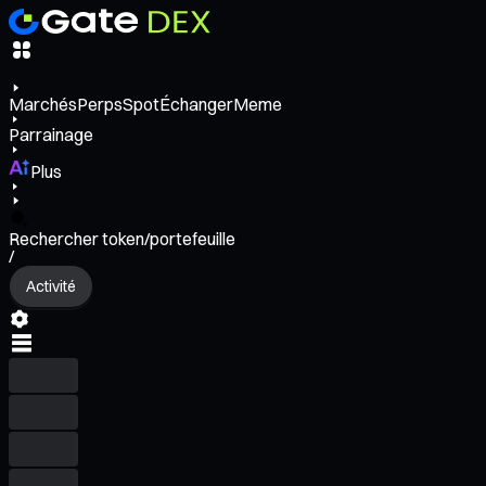
Marchés
Perps
Spot
Échanger
Meme
Parrainage
Plus
Rechercher token/portefeuille
/
Activité