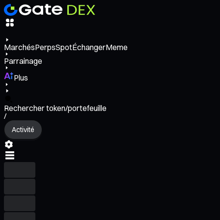
Marchés
Perps
Spot
Échanger
Meme
Parrainage
Plus
Rechercher token/portefeuille
/
Activité