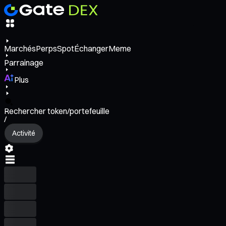
Marchés
Perps
Spot
Échanger
Meme
Parrainage
Plus
Rechercher token/portefeuille
/
Activité