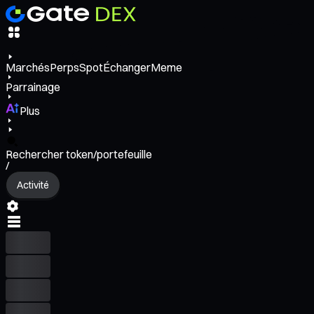
Marchés
Perps
Spot
Échanger
Meme
Parrainage
Plus
Rechercher token/portefeuille
/
Activité