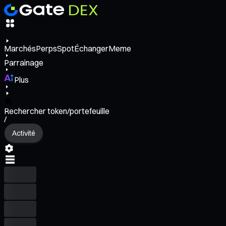
Marchés
Perps
Spot
Échanger
Meme
Parrainage
Plus
Rechercher token/portefeuille
/
Activité