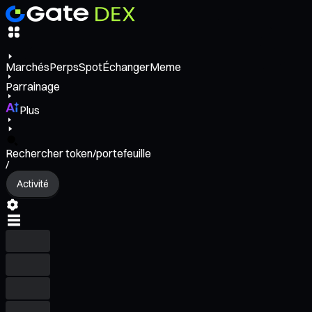
Marchés
Perps
Spot
Échanger
Meme
Parrainage
Plus
Rechercher token/portefeuille
/
Activité