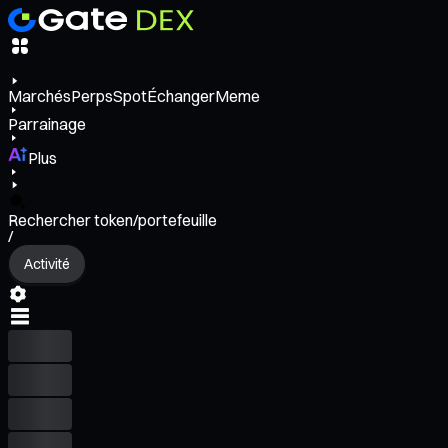
Marchés
Perps
Spot
Échanger
Meme
Parrainage
Plus
Rechercher token/portefeuille
/
Activité