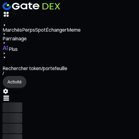
Marchés
Perps
Spot
Échanger
Meme
Parrainage
Plus
Rechercher token/portefeuille
/
Activité