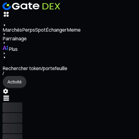
Marchés
Perps
Spot
Échanger
Meme
Parrainage
Plus
Rechercher token/portefeuille
/
Activité