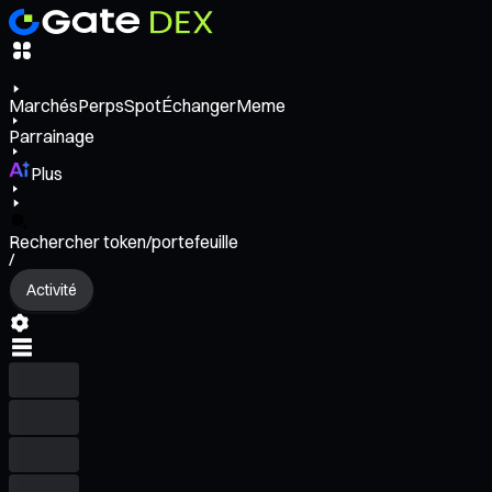
Marchés
Perps
Spot
Échanger
Meme
Parrainage
Plus
Rechercher token/portefeuille
/
Activité