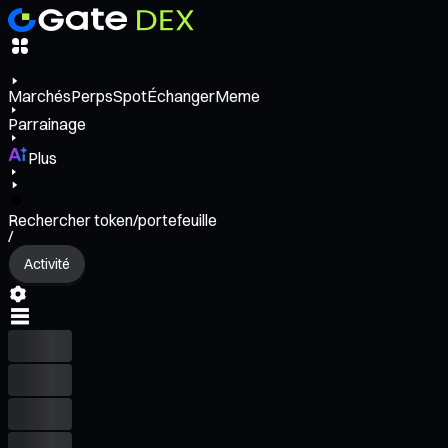
Marchés
Perps
Spot
Échanger
Meme
Parrainage
Plus
Rechercher token/portefeuille
/
Activité