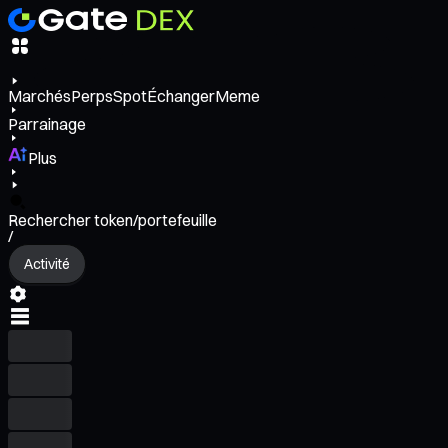
Marchés
Perps
Spot
Échanger
Meme
Parrainage
Plus
Rechercher token/portefeuille
/
Activité