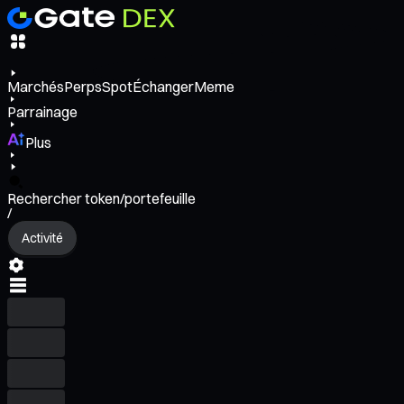
Marchés
Perps
Spot
Échanger
Meme
Parrainage
Plus
Rechercher token/portefeuille
/
Activité