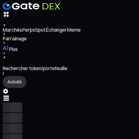
Marchés
Perps
Spot
Échanger
Meme
Parrainage
Plus
Rechercher token/portefeuille
/
Activité