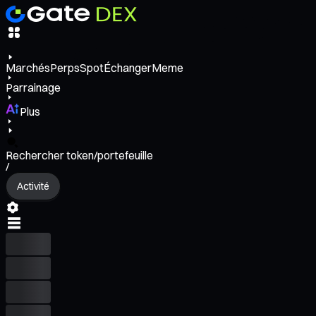
Marchés
Perps
Spot
Échanger
Meme
Parrainage
Plus
Rechercher token/portefeuille
/
Activité