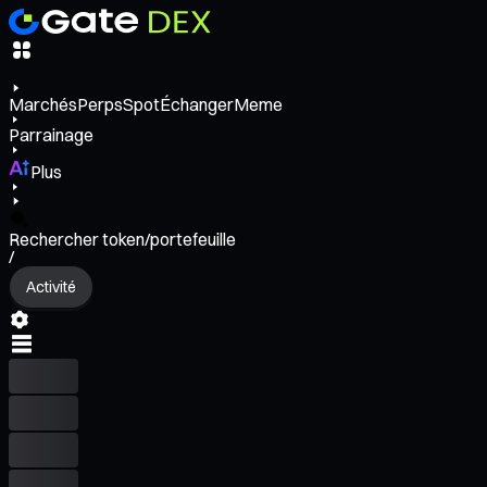
Marchés
Perps
Spot
Échanger
Meme
Parrainage
Plus
Rechercher token/portefeuille
/
Activité