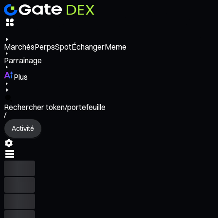
Marchés
Perps
Spot
Échanger
Meme
Parrainage
Plus
Rechercher token/portefeuille
/
Activité