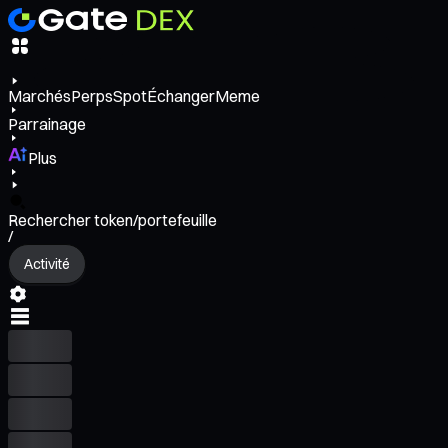
Marchés
Perps
Spot
Échanger
Meme
Parrainage
Plus
Rechercher token/portefeuille
/
Activité