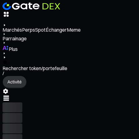
Marchés
Perps
Spot
Échanger
Meme
Parrainage
Plus
Rechercher token/portefeuille
/
Activité