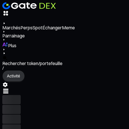
Marchés
Perps
Spot
Échanger
Meme
Parrainage
Plus
Rechercher token/portefeuille
/
Activité