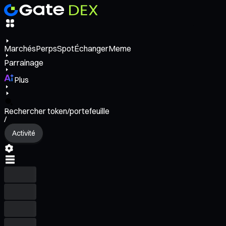
Marchés
Perps
Spot
Échanger
Meme
Parrainage
Plus
Rechercher token/portefeuille
/
Activité