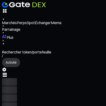
Marchés
Perps
Spot
Échanger
Meme
Parrainage
Plus
Rechercher token/portefeuille
/
Activité