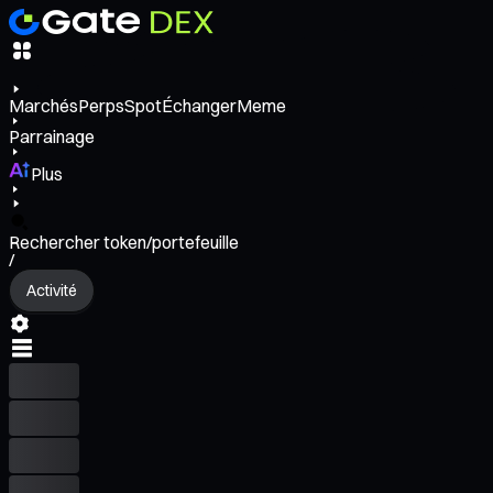
Marchés
Perps
Spot
Échanger
Meme
Parrainage
Plus
Rechercher token/portefeuille
/
Activité