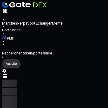
Marchés
Perps
Spot
Échanger
Meme
Parrainage
Plus
Rechercher token/portefeuille
/
Activité