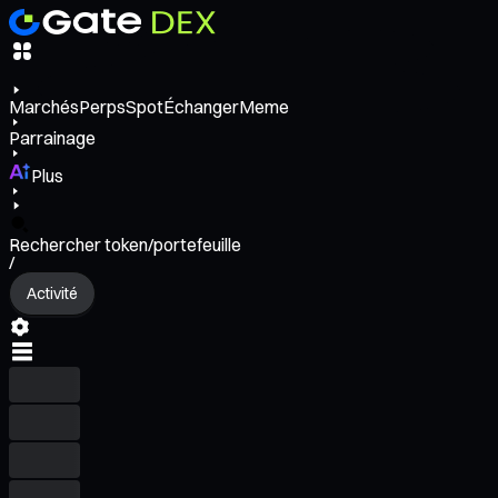
Marchés
Perps
Spot
Échanger
Meme
Parrainage
Plus
Rechercher token/portefeuille
/
Activité