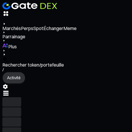
Marchés
Perps
Spot
Échanger
Meme
Parrainage
Plus
Rechercher token/portefeuille
/
Activité