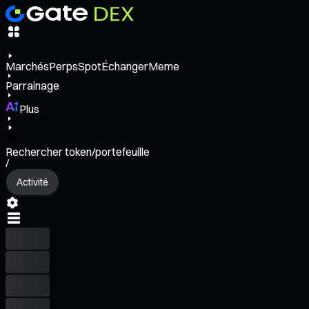
Marchés
Perps
Spot
Échanger
Meme
Parrainage
Plus
Rechercher token/portefeuille
/
Activité