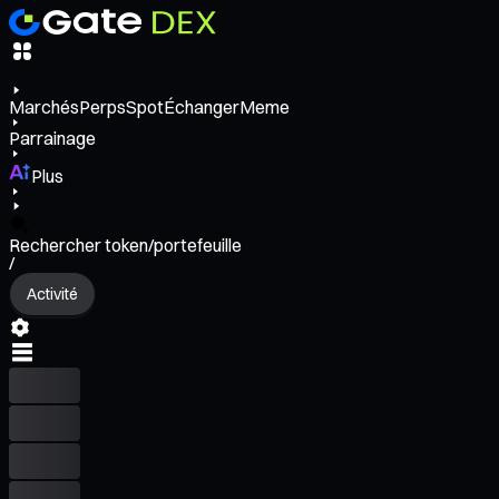
Marchés
Perps
Spot
Échanger
Meme
Parrainage
Plus
Rechercher token/portefeuille
/
Activité