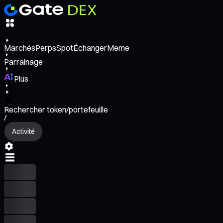
Marchés
Perps
Spot
Échanger
Meme
Parrainage
Plus
Rechercher token/portefeuille
/
Activité