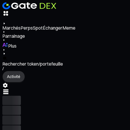
Marchés
Perps
Spot
Échanger
Meme
Parrainage
Plus
Rechercher token/portefeuille
/
Activité