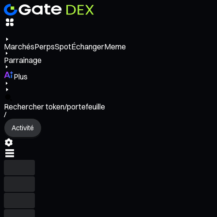
Marchés
Perps
Spot
Échanger
Meme
Parrainage
Plus
Rechercher token/portefeuille
/
Activité