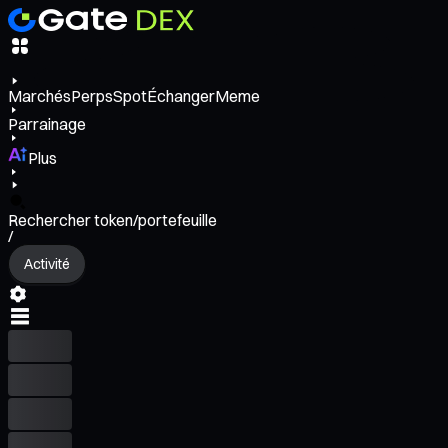
Marchés
Perps
Spot
Échanger
Meme
Parrainage
Plus
Rechercher token/portefeuille
/
Activité