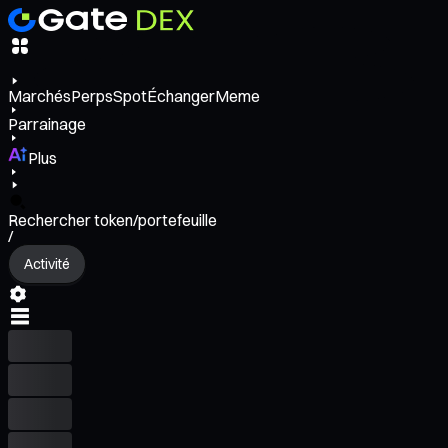
Marchés
Perps
Spot
Échanger
Meme
Parrainage
Plus
Rechercher token/portefeuille
/
Activité