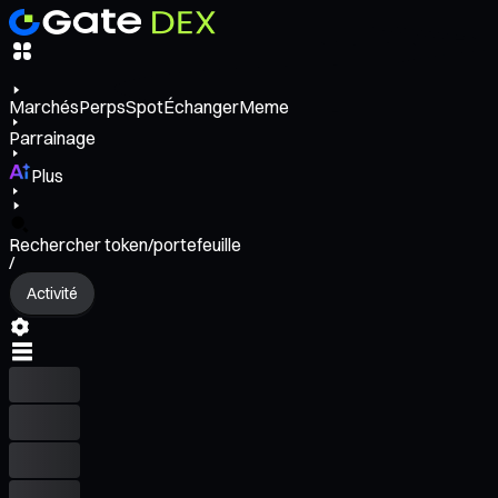
Marchés
Perps
Spot
Échanger
Meme
Parrainage
Plus
Rechercher token/portefeuille
/
Activité