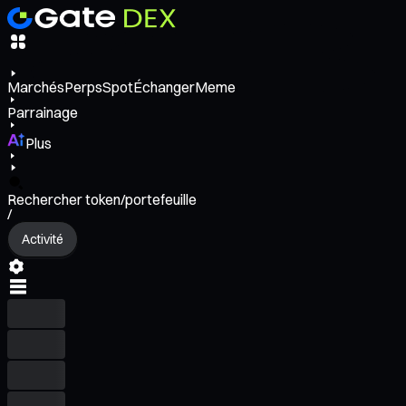
Marchés
Perps
Spot
Échanger
Meme
Parrainage
Plus
Rechercher token/portefeuille
/
Activité