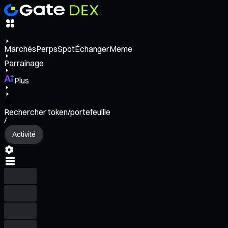
Marchés
Perps
Spot
Échanger
Meme
Parrainage
Plus
Rechercher token/portefeuille
/
Activité