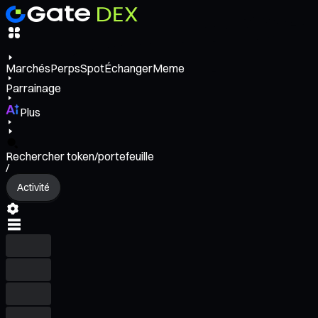
Marchés
Perps
Spot
Échanger
Meme
Parrainage
Plus
Rechercher token/portefeuille
/
Activité