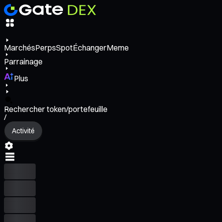
Marchés
Perps
Spot
Échanger
Meme
Parrainage
Plus
Rechercher token/portefeuille
/
Activité