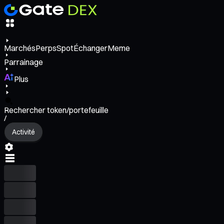
Marchés
Perps
Spot
Échanger
Meme
Parrainage
Plus
Rechercher token/portefeuille
/
Activité