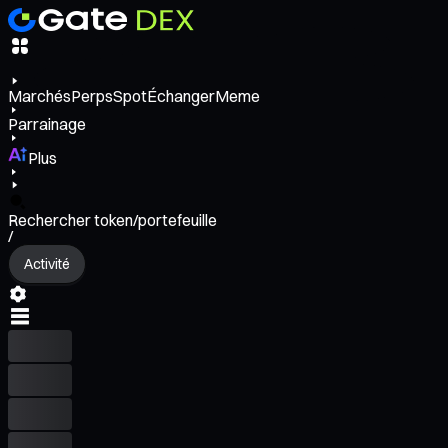
Marchés
Perps
Spot
Échanger
Meme
Parrainage
Plus
Rechercher token/portefeuille
/
Activité