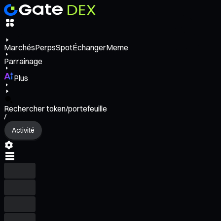
Marchés
Perps
Spot
Échanger
Meme
Parrainage
Plus
Rechercher token/portefeuille
/
Activité