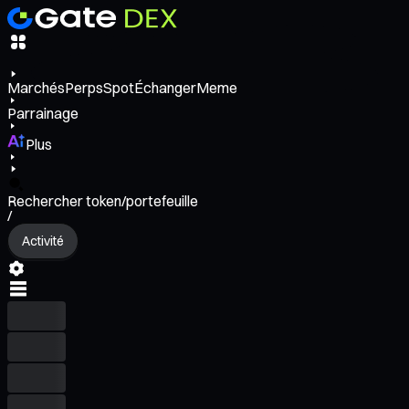
Marchés
Perps
Spot
Échanger
Meme
Parrainage
Plus
Rechercher token/portefeuille
/
Activité