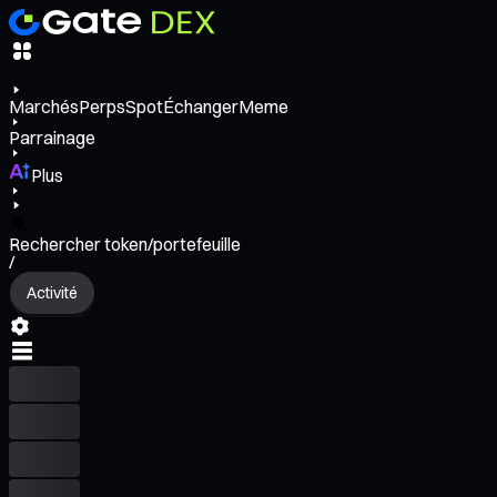
Marchés
Perps
Spot
Échanger
Meme
Parrainage
Plus
Rechercher token/portefeuille
/
Activité