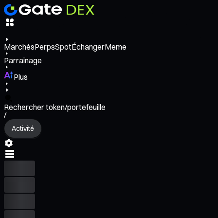
Marchés
Perps
Spot
Échanger
Meme
Parrainage
Plus
Rechercher token/portefeuille
/
Activité