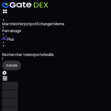
Marchés
Perps
Spot
Échanger
Meme
Parrainage
Plus
Rechercher token/portefeuille
/
Activité