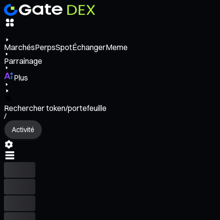
Marchés
Perps
Spot
Échanger
Meme
Parrainage
Plus
Rechercher token/portefeuille
/
Activité