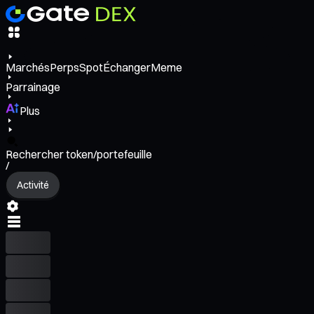
Marchés
Perps
Spot
Échanger
Meme
Parrainage
Plus
Rechercher token/portefeuille
/
Activité