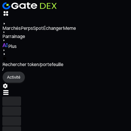
Marchés
Perps
Spot
Échanger
Meme
Parrainage
Plus
Rechercher token/portefeuille
/
Activité