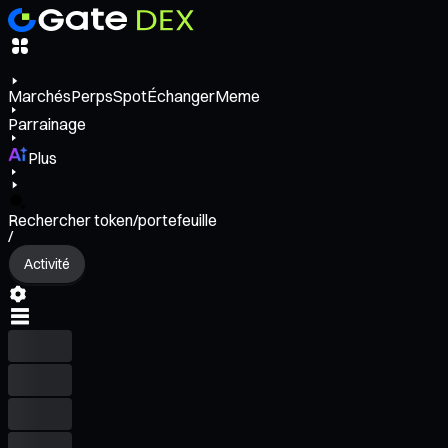
Marchés
Perps
Spot
Échanger
Meme
Parrainage
Plus
Rechercher token/portefeuille
/
Activité