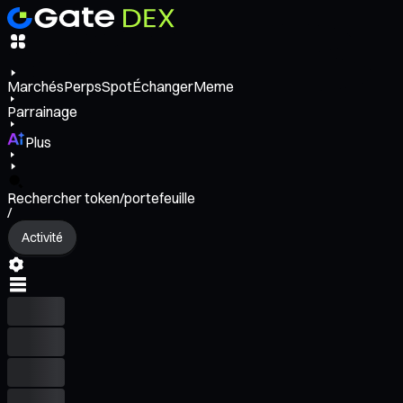
Marchés
Perps
Spot
Échanger
Meme
Parrainage
Plus
Rechercher token/portefeuille
/
Activité